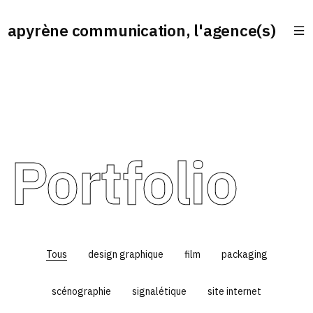
apyrène communication, l'agence(s)
Portfolio
Tous
design graphique
film
packaging
scénographie
signalétique
site internet