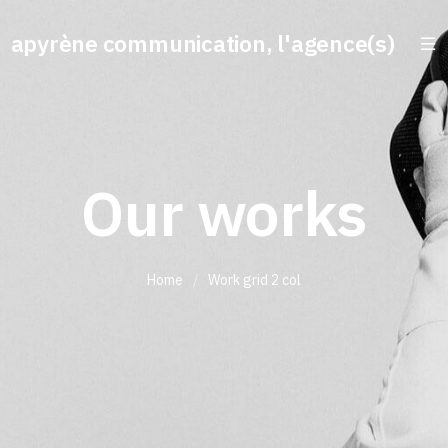
apyrène communication, l'agence(s)
Our works
Home
/
Work grid 2 col