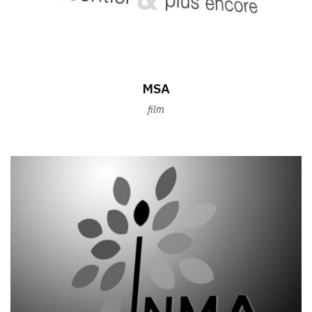
MSA
film