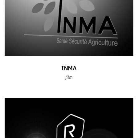
INMA
film