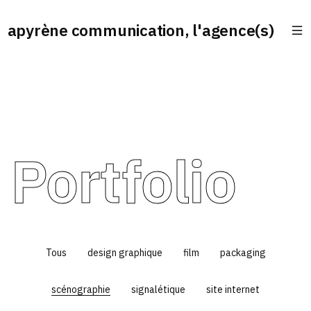
apyrène communication, l'agence(s)
Portfolio
Tous
design graphique
film
packaging
scénographie
signalétique
site internet