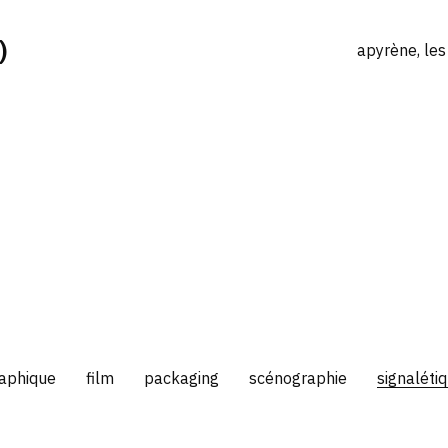
)
apyrène, les
raphique
film
packaging
scénographie
signaléti