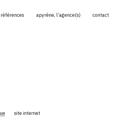
 références
apyrène, l’agence(s)
contact
que
site internet